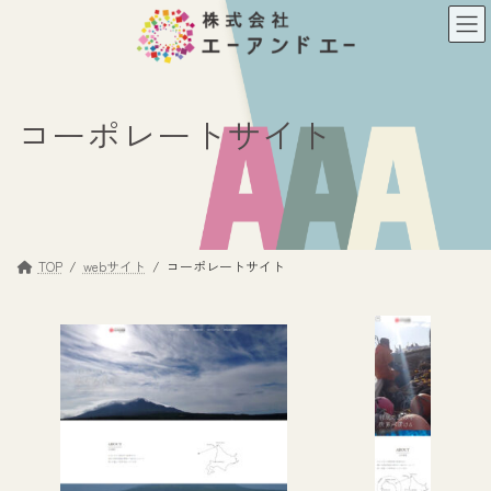
コ
ナ
ン
ビ
テ
ゲ
ン
ー
ツ
シ
コーポレートサイト
へ
ョ
ス
ン
キ
に
ッ
移
プ
動
TOP
webサイト
コーポレートサイト