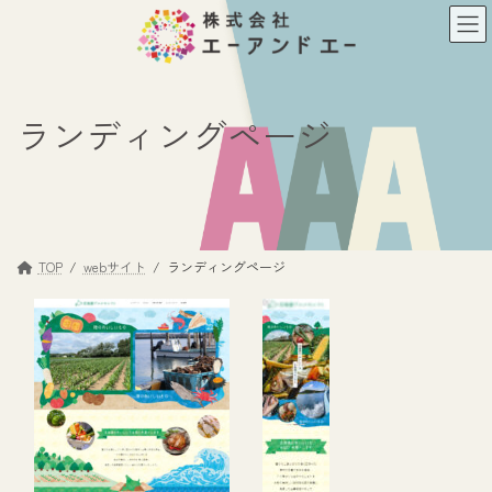
コ
ナ
ン
ビ
テ
ゲ
ン
ー
ツ
シ
ランディングページ
へ
ョ
ス
ン
キ
に
ッ
移
プ
動
TOP
webサイト
ランディングページ